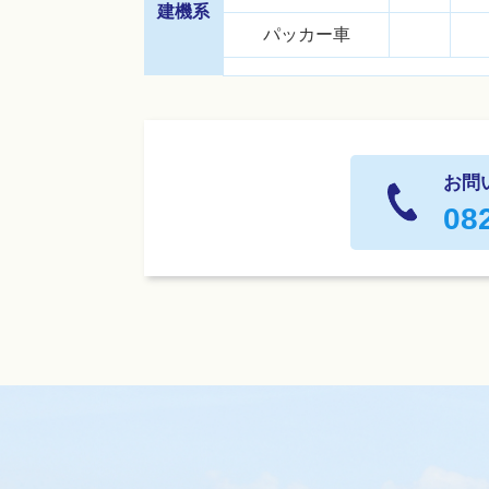
建機系
パッカー車
お問
08