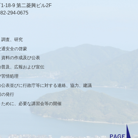
18-9 第二菱興ビル2F
82-294-0675
、調査、研究
交通安全の啓蒙
、資料の作成及び公表
の普及、広報および宣伝
び苦情処理
の公表並びに行政庁等に対する連絡、協力、建議
書の発行
うために、必要な講習会等の開催