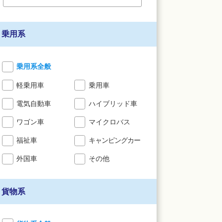
乗用系
乗用系全般
軽乗用車
乗用車
電気自動車
ハイブリッド車
ワゴン車
マイクロバス
福祉車
キャンピングカー
外国車
その他
貨物系