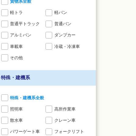
貨物系全般
軽トラ
軽バン
普通平トラック
普通バン
アルミバン
ダンプカー
車載車
冷蔵・冷凍車
その他
特殊・建機系
特殊・建機系全般
照明車
高所作業車
散水車
クレーン車
パワーゲート車
フォークリフト