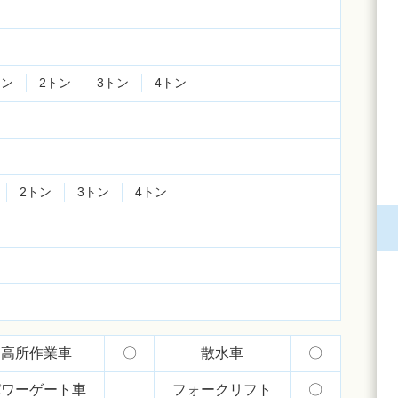
トン
2トン
3トン
4トン
2トン
3トン
4トン
高所作業車
〇
散水車
〇
パワーゲート車
フォークリフト
〇