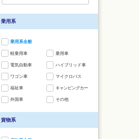
乗用系
乗用系全般
軽乗用車
乗用車
電気自動車
ハイブリッド車
ワゴン車
マイクロバス
福祉車
キャンピングカー
外国車
その他
貨物系