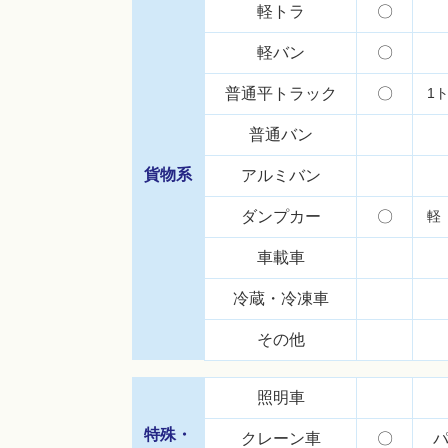
軽トラ
〇
軽バン
〇
普通平トラック
〇
1
普通バン
貨物系
アルミバン
ダンプカー
〇
軽
車載車
冷蔵・冷凍車
その他
照明車
特殊・
クレーン車
〇