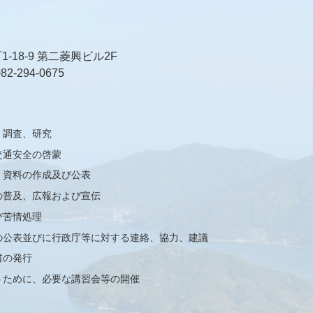
18-9 第二菱興ビル2F
82-294-0675
、調査、研究
交通安全の啓蒙
、資料の作成及び公表
の普及、広報および宣伝
び苦情処理
の公表並びに行政庁等に対する連絡、協力、建議
書の発行
うために、必要な講習会等の開催