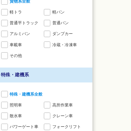
貨物系全般
軽トラ
軽バン
普通平トラック
普通バン
アルミバン
ダンプカー
車載車
冷蔵・冷凍車
その他
特殊・建機系
特殊・建機系全般
照明車
高所作業車
散水車
クレーン車
パワーゲート車
フォークリフト