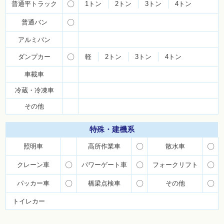
普通平トラック
〇
1トン
2トン
3トン
4トン
普通バン
〇
アルミバン
ダンプカー
〇
軽
2トン
3トン
4トン
車載車
冷蔵・冷凍車
その他
特殊・
建機系
照明車
高所作業車
〇
散水車
〇
クレーン車
〇
パワーゲート車
〇
フォークリフト
〇
パッカー車
〇
橋梁点検車
〇
その他
〇
トイレカー