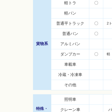
軽トラ
〇
軽バン
普通平トラック
〇
2
普通バン
〇
貨物系
アルミバン
ダンプカー
〇
軽
車載車
冷蔵・冷凍車
その他
照明車
特殊・
クレーン車