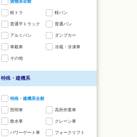
貨物系全般
軽トラ
軽バン
普通平トラック
普通バン
アルミバン
ダンプカー
車載車
冷蔵・冷凍車
その他
特殊・建機系
特殊・建機系全般
照明車
高所作業車
散水車
クレーン車
パワーゲート車
フォークリフト