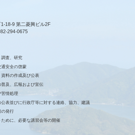
18-9 第二菱興ビル2F
82-294-0675
、調査、研究
交通安全の啓蒙
、資料の作成及び公表
の普及、広報および宣伝
び苦情処理
の公表並びに行政庁等に対する連絡、協力、建議
書の発行
うために、必要な講習会等の開催