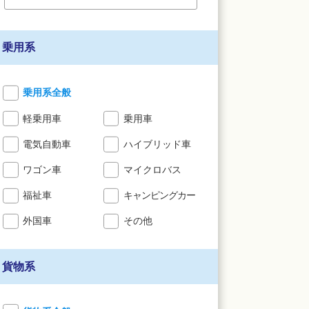
乗用系
乗用系全般
軽乗用車
乗用車
電気自動車
ハイブリッド車
ワゴン車
マイクロバス
福祉車
キャンピングカー
外国車
その他
貨物系