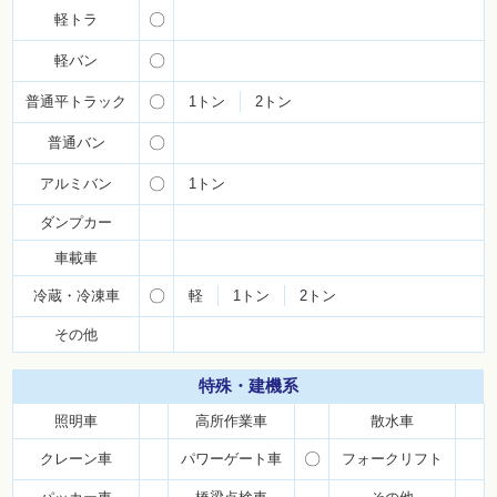
軽トラ
〇
軽バン
〇
普通平トラック
〇
1トン
2トン
普通バン
〇
アルミバン
〇
1トン
ダンプカー
車載車
冷蔵・冷凍車
〇
軽
1トン
2トン
その他
特殊・
建機系
照明車
高所作業車
散水車
クレーン車
パワーゲート車
〇
フォークリフト