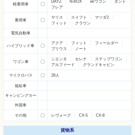
DAYZ
N-BOX
ekワゴン
タント
軽乗用車
〇
フレア
ヤリス
スイフト
マツダ2
乗用車
〇
フィット
クラウン
電気自動車
アクア
フィット
フィールダー
ハイブリッド車
〇
プリウス
ノート
シエンタ
セレナ
ステップワゴン
ワゴン車
〇
アルファード
グランドキャビン
マイクロバス
〇
28人
福祉車
キャンピングカー
外国車
その他
〇
レヴォーグ
CX-5
CX-8
貨物系